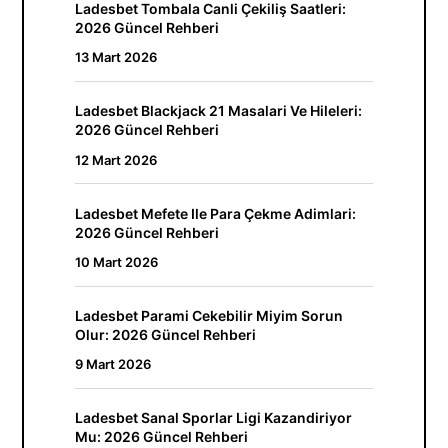
Ladesbet Tombala Canli Çekiliş Saatleri:
2026 Güncel Rehberi
13 Mart 2026
Ladesbet Blackjack 21 Masalari Ve Hileleri:
2026 Güncel Rehberi
12 Mart 2026
Ladesbet Mefete Ile Para Çekme Adimlari:
2026 Güncel Rehberi
10 Mart 2026
Ladesbet Parami Cekebilir Miyim Sorun
Olur: 2026 Güncel Rehberi
9 Mart 2026
Ladesbet Sanal Sporlar Ligi Kazandiriyor
Mu: 2026 Güncel Rehberi