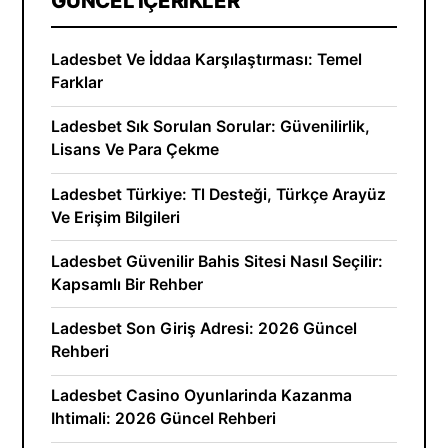
GÜNCEL İÇERIKLER
Ladesbet Ve İddaa Karşılaştırması: Temel
Farklar
Ladesbet Sık Sorulan Sorular: Güvenilirlik,
Lisans Ve Para Çekme
Ladesbet Türkiye: Tl Desteği, Türkçe Arayüz
Ve Erişim Bilgileri
Ladesbet Güvenilir Bahis Sitesi Nasıl Seçilir:
Kapsamlı Bir Rehber
Ladesbet Son Giriş Adresi: 2026 Güncel
Rehberi
Ladesbet Casino Oyunlarinda Kazanma
Ihtimali: 2026 Güncel Rehberi