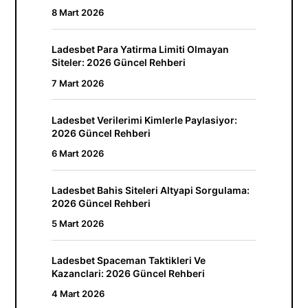
8 Mart 2026
Ladesbet Para Yatirma Limiti Olmayan
Siteler: 2026 Güncel Rehberi
7 Mart 2026
Ladesbet Verilerimi Kimlerle Paylasiyor:
2026 Güncel Rehberi
6 Mart 2026
Ladesbet Bahis Siteleri Altyapi Sorgulama:
2026 Güncel Rehberi
5 Mart 2026
Ladesbet Spaceman Taktikleri Ve
Kazanclari: 2026 Güncel Rehberi
4 Mart 2026