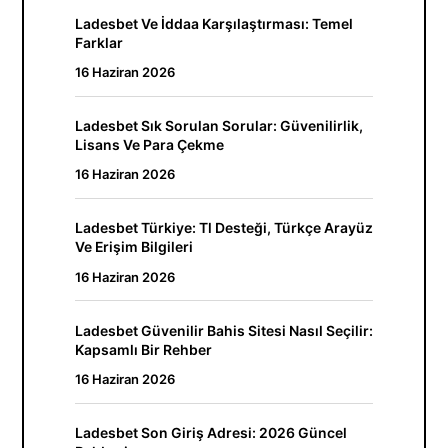
Ladesbet Ve İddaa Karşılaştırması: Temel
Farklar
16 Haziran 2026
Ladesbet Sık Sorulan Sorular: Güvenilirlik,
Lisans Ve Para Çekme
16 Haziran 2026
Ladesbet Türkiye: Tl Desteği, Türkçe Arayüz
Ve Erişim Bilgileri
16 Haziran 2026
Ladesbet Güvenilir Bahis Sitesi Nasıl Seçilir:
Kapsamlı Bir Rehber
16 Haziran 2026
Ladesbet Son Giriş Adresi: 2026 Güncel