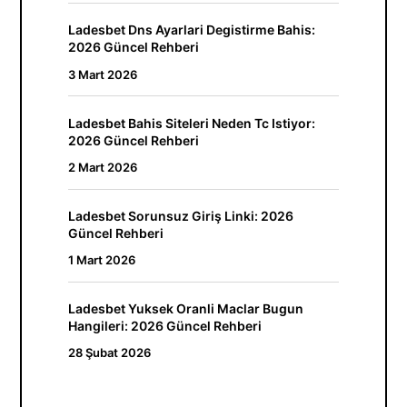
Ladesbet Dns Ayarlari Degistirme Bahis:
2026 Güncel Rehberi
3 Mart 2026
Ladesbet Bahis Siteleri Neden Tc Istiyor:
2026 Güncel Rehberi
2 Mart 2026
Ladesbet Sorunsuz Giriş Linki: 2026
Güncel Rehberi
1 Mart 2026
Ladesbet Yuksek Oranli Maclar Bugun
Hangileri: 2026 Güncel Rehberi
28 Şubat 2026