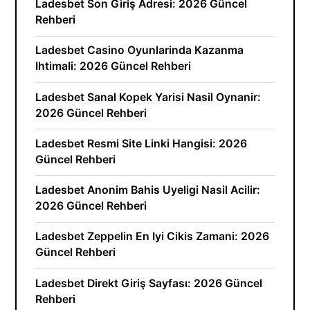
Ladesbet Son Giriş Adresi: 2026 Güncel
Rehberi
Ladesbet Casino Oyunlarinda Kazanma
Ihtimali: 2026 Güncel Rehberi
Ladesbet Sanal Kopek Yarisi Nasil Oynanir:
2026 Güncel Rehberi
Ladesbet Resmi Site Linki Hangisi: 2026
Güncel Rehberi
Ladesbet Anonim Bahis Uyeligi Nasil Acilir:
2026 Güncel Rehberi
Ladesbet Zeppelin En Iyi Cikis Zamani: 2026
Güncel Rehberi
Ladesbet Direkt Giriş Sayfası: 2026 Güncel
Rehberi