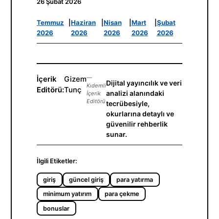
26 Şubat 2026
Temmuz
|
Haziran
|
Nisan
|
Mart
|
Şubat
2026
2026
2026
2026
2026
İçerik
Gizem
—
Dijital yayıncılık ve veri
Kıdemli
Editörü:
Tunç
analizi alanındaki
İçerik
Editörü
tecrübesiyle,
okurlarına detaylı ve
güvenilir rehberlik
sunar.
İlgili Etiketler:
giriş
güncel giriş
para yatırma
minimum yatırım
para çekme
bonuslar