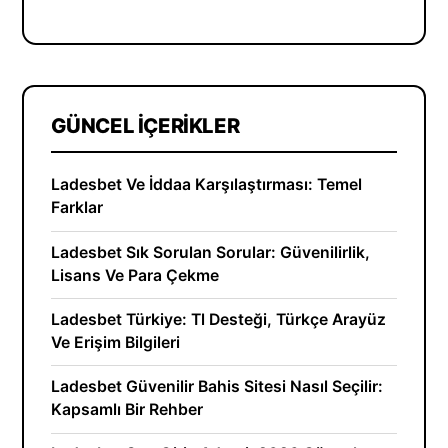
GÜNCEL İÇERIKLER
Ladesbet Ve İddaa Karşılaştırması: Temel
Farklar
Ladesbet Sık Sorulan Sorular: Güvenilirlik,
Lisans Ve Para Çekme
Ladesbet Türkiye: Tl Desteği, Türkçe Arayüz
Ve Erişim Bilgileri
Ladesbet Güvenilir Bahis Sitesi Nasıl Seçilir:
Kapsamlı Bir Rehber