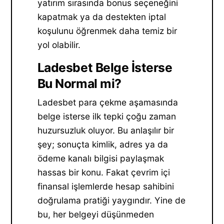
yatırım sırasında bonus seçeneğini
kapatmak ya da destekten iptal
koşulunu öğrenmek daha temiz bir
yol olabilir.
Ladesbet Belge İsterse
Bu Normal mi?
Ladesbet para çekme aşamasında
belge isterse ilk tepki çoğu zaman
huzursuzluk oluyor. Bu anlaşılır bir
şey; sonuçta kimlik, adres ya da
ödeme kanalı bilgisi paylaşmak
hassas bir konu. Fakat çevrim içi
finansal işlemlerde hesap sahibini
doğrulama pratiği yaygındır. Yine de
bu, her belgeyi düşünmeden