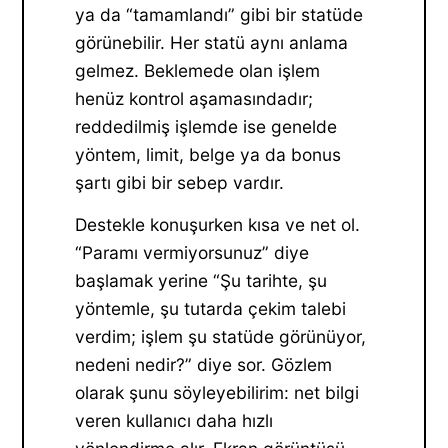
ya da “tamamlandı” gibi bir statüde
görünebilir. Her statü aynı anlama
gelmez. Beklemede olan işlem
henüz kontrol aşamasındadır;
reddedilmiş işlemde ise genelde
yöntem, limit, belge ya da bonus
şartı gibi bir sebep vardır.
Destekle konuşurken kısa ve net ol.
“Paramı vermiyorsunuz” diye
başlamak yerine “Şu tarihte, şu
yöntemle, şu tutarda çekim talebi
verdim; işlem şu statüde görünüyor,
nedeni nedir?” diye sor. Gözlem
olarak şunu söyleyebilirim: net bilgi
veren kullanıcı daha hızlı