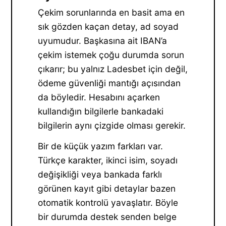
Çekim sorunlarında en basit ama en
sık gözden kaçan detay, ad soyad
uyumudur. Başkasına ait IBAN’a
çekim istemek çoğu durumda sorun
çıkarır; bu yalnız Ladesbet için değil,
ödeme güvenliği mantığı açısından
da böyledir. Hesabını açarken
kullandığın bilgilerle bankadaki
bilgilerin aynı çizgide olması gerekir.
Bir de küçük yazım farkları var.
Türkçe karakter, ikinci isim, soyadı
değişikliği veya bankada farklı
görünen kayıt gibi detaylar bazen
otomatik kontrolü yavaşlatır. Böyle
bir durumda destek senden belge