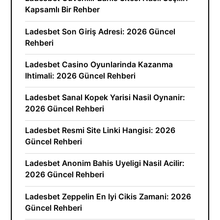
Kapsamlı Bir Rehber
Ladesbet Son Giriş Adresi: 2026 Güncel
Rehberi
Ladesbet Casino Oyunlarinda Kazanma
Ihtimali: 2026 Güncel Rehberi
Ladesbet Sanal Kopek Yarisi Nasil Oynanir:
2026 Güncel Rehberi
Ladesbet Resmi Site Linki Hangisi: 2026
Güncel Rehberi
Ladesbet Anonim Bahis Uyeligi Nasil Acilir:
2026 Güncel Rehberi
Ladesbet Zeppelin En Iyi Cikis Zamani: 2026
Güncel Rehberi