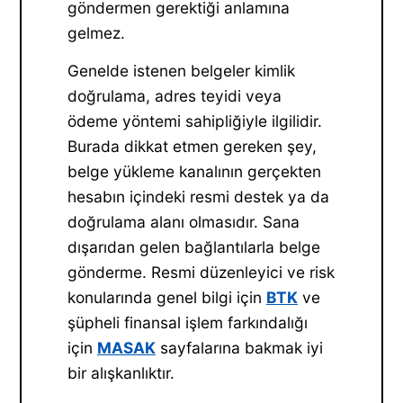
göndermen gerektiği anlamına
gelmez.
Genelde istenen belgeler kimlik
doğrulama, adres teyidi veya
ödeme yöntemi sahipliğiyle ilgilidir.
Burada dikkat etmen gereken şey,
belge yükleme kanalının gerçekten
hesabın içindeki resmi destek ya da
doğrulama alanı olmasıdır. Sana
dışarıdan gelen bağlantılarla belge
gönderme. Resmi düzenleyici ve risk
konularında genel bilgi için
BTK
ve
şüpheli finansal işlem farkındalığı
için
MASAK
sayfalarına bakmak iyi
bir alışkanlıktır.