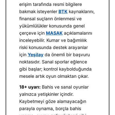
erişim tarafında resmi bilgilere
bakmak isteyenler
BTK
kaynaklarını,
finansal suçların önlenmesi ve
yükümlülükler konusunda genel
çerçeve için
MASAK
açıklamalarını
inceleyebilir. Kumar ve bağımlılık
riski konusunda destek arayanlar
için
Yeşilay
da önemli bir başvuru
noktasıdır. Sanal sporlar eğlence
gibi başlar; kontrol kaybolduğunda
mesele artık oyun olmaktan çıkar.
18+ uyarı:
Bahis ve sanal oyunlar
yalnızca yetişkinler içindir.
Kaybetmeyi göze alamayacağın
parayla oynama, borçla bahis