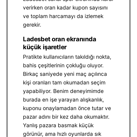
verirken oran kadar kupon sayısını
ve toplam harcamayı da izlemek
gerekir.
Ladesbet oran ekranında
küçük işaretler
Pratikte kullanıcıların takıldığı nokta,
bahis çeşitlerinin çokluğu oluyor.
Birkaç saniyede yeni maç açılınca
kişi oranları tam okumadan seçim
yapabiliyor. Benim deneyimimde
burada en işe yarayan alışkanlık,
kuponu onaylamadan önce tutar ve
pazar adını bir kez daha okumaktır.
Yanlış pazara basmak küçük
görünür, ama hızlı oyunlarda sık