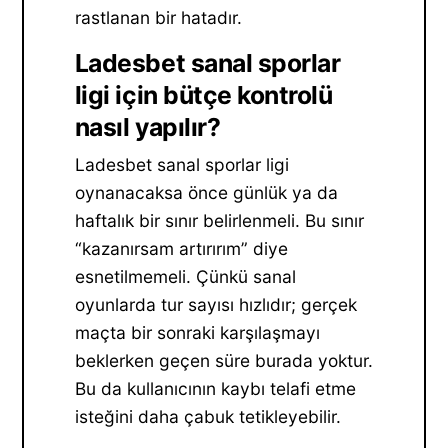
rastlanan bir hatadır.
Ladesbet sanal sporlar
ligi için bütçe kontrolü
nasıl yapılır?
Ladesbet sanal sporlar ligi
oynanacaksa önce günlük ya da
haftalık bir sınır belirlenmeli. Bu sınır
“kazanırsam artırırım” diye
esnetilmemeli. Çünkü sanal
oyunlarda tur sayısı hızlıdır; gerçek
maçta bir sonraki karşılaşmayı
beklerken geçen süre burada yoktur.
Bu da kullanıcının kaybı telafi etme
isteğini daha çabuk tetikleyebilir.