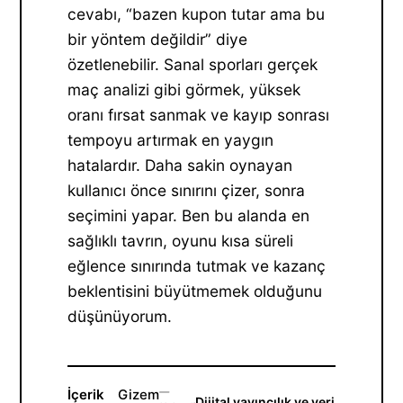
cevabı, “bazen kupon tutar ama bu
bir yöntem değildir” diye
özetlenebilir. Sanal sporları gerçek
maç analizi gibi görmek, yüksek
oranı fırsat sanmak ve kayıp sonrası
tempoyu artırmak en yaygın
hatalardır. Daha sakin oynayan
kullanıcı önce sınırını çizer, sonra
seçimini yapar. Ben bu alanda en
sağlıklı tavrın, oyunu kısa süreli
eğlence sınırında tutmak ve kazanç
beklentisini büyütmemek olduğunu
düşünüyorum.
İçerik
Gizem
—
Dijital yayıncılık ve veri