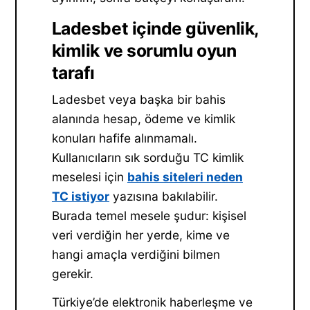
Ladesbet içinde güvenlik,
kimlik ve sorumlu oyun
tarafı
Ladesbet veya başka bir bahis
alanında hesap, ödeme ve kimlik
konuları hafife alınmamalı.
Kullanıcıların sık sorduğu TC kimlik
meselesi için
bahis siteleri neden
TC istiyor
yazısına bakılabilir.
Burada temel mesele şudur: kişisel
veri verdiğin her yerde, kime ve
hangi amaçla verdiğini bilmen
gerekir.
Türkiye’de elektronik haberleşme ve