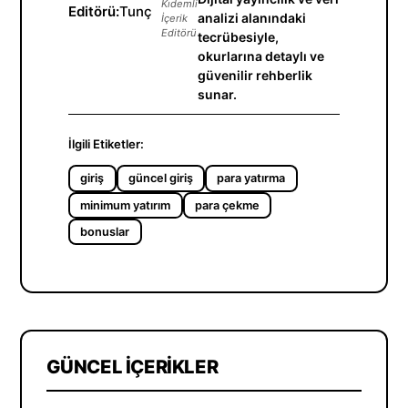
Kıdemli
Editörü:
Tunç
analizi alanındaki
İçerik
Editörü
tecrübesiyle,
okurlarına detaylı ve
güvenilir rehberlik
sunar.
İlgili Etiketler:
giriş
güncel giriş
para yatırma
minimum yatırım
para çekme
bonuslar
GÜNCEL İÇERIKLER