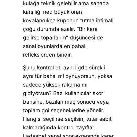
kulağa teknik gelebilir ama sahada
karşılığı net: büyük oran
kovalandıkça kuponun tutma ihtimali
çoğu durumda azalır. “Bir kere
gelirse toparlarım” düşüncesi de
sanal oyunlarda en pahalı
reflekslerden biridir.
Şunu kontrol et: aynı ligde sürekli
aynı tür bahsi mi oynuyorsun, yoksa
sadece yüksek rakama mı
gidiyorsun? Bazı kullanıcılar skor
bahsine, bazıları maç sonucu veya
toplam gol seçeneklerine yönelir.
Hangisi seçilirse seçilsin, tutar sabit
kalmadığında kontrol zayıflar.
Ladesbet sanal spor ekranında karar