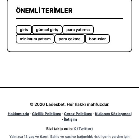
ÖNEMLI TERIMLER
giriş
güncel giriş
para yatırma
minimum yatırım
para çekme
bonuslar
© 2026 Ladesbet. Her hakkı mahfuzdur.
Hakkımızda
·
Gizlilik Politikası
·
Çerez Politikası
·
Kullanıcı Sözleşmesi
·
İletişim
Bizi takip edin:
X (Twitter)
Yalnızca 18 yaş ve üzeri. Bahis ve casino bağımlılık riski içerir; yardım için