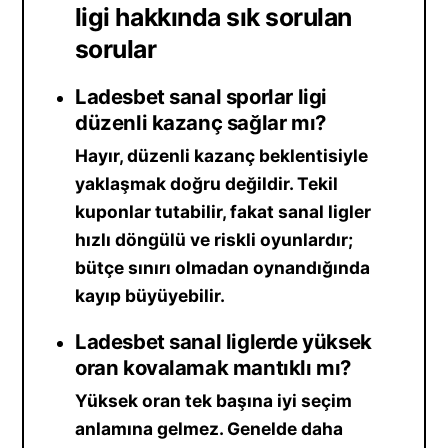
ligi hakkında sık sorulan
sorular
Ladesbet sanal sporlar ligi
düzenli kazanç sağlar mı?
Hayır, düzenli kazanç beklentisiyle
yaklaşmak doğru değildir. Tekil
kuponlar tutabilir, fakat sanal ligler
hızlı döngülü ve riskli oyunlardır;
bütçe sınırı olmadan oynandığında
kayıp büyüyebilir.
Ladesbet sanal liglerde yüksek
oran kovalamak mantıklı mı?
Yüksek oran tek başına iyi seçim
anlamına gelmez. Genelde daha