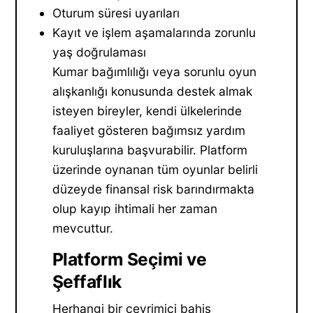
Oturum süresi uyarıları
Kayıt ve işlem aşamalarında zorunlu
yaş doğrulaması
Kumar bağımlılığı veya sorunlu oyun
alışkanlığı konusunda destek almak
isteyen bireyler, kendi ülkelerinde
faaliyet gösteren bağımsız yardım
kuruluşlarına başvurabilir. Platform
üzerinde oynanan tüm oyunlar belirli
düzeyde finansal risk barındırmakta
olup kayıp ihtimali her zaman
mevcuttur.
Platform Seçimi ve
Şeffaflık
Herhangi bir çevrimiçi bahis