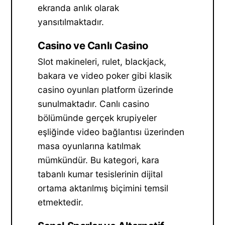
ekranda anlık olarak
yansıtılmaktadır.
Casino ve Canlı Casino
Slot makineleri, rulet, blackjack,
bakara ve video poker gibi klasik
casino oyunları platform üzerinde
sunulmaktadır. Canlı casino
bölümünde gerçek krupiyeler
eşliğinde video bağlantısı üzerinden
masa oyunlarına katılmak
mümkündür. Bu kategori, kara
tabanlı kumar tesislerinin dijital
ortama aktarılmış biçimini temsil
etmektedir.