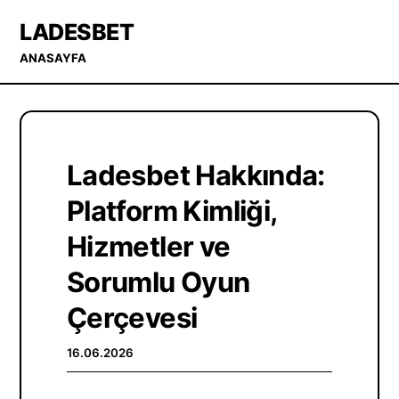
LADESBET
ANASAYFA
Ladesbet Hakkında:
Platform Kimliği,
Hizmetler ve
Sorumlu Oyun
Çerçevesi
16.06.2026