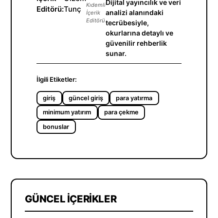
Dijital yayıncılık ve veri
Kıdemli
Editörü:
Tunç
analizi alanındaki
İçerik
Editörü
tecrübesiyle,
okurlarına detaylı ve
güvenilir rehberlik
sunar.
İlgili Etiketler:
giriş
güncel giriş
para yatırma
minimum yatırım
para çekme
bonuslar
GÜNCEL İÇERIKLER