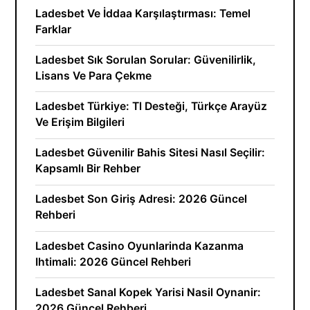
Ladesbet Ve İddaa Karşılaştırması: Temel
Farklar
Ladesbet Sık Sorulan Sorular: Güvenilirlik,
Lisans Ve Para Çekme
Ladesbet Türkiye: Tl Desteği, Türkçe Arayüz
Ve Erişim Bilgileri
Ladesbet Güvenilir Bahis Sitesi Nasıl Seçilir:
Kapsamlı Bir Rehber
Ladesbet Son Giriş Adresi: 2026 Güncel
Rehberi
Ladesbet Casino Oyunlarinda Kazanma
Ihtimali: 2026 Güncel Rehberi
Ladesbet Sanal Kopek Yarisi Nasil Oynanir:
2026 Güncel Rehberi