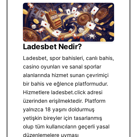
Ladesbet Nedir?
Ladesbet, spor bahisleri, canlı bahis,
casino oyunları ve sanal sporlar
alanlarında hizmet sunan çevrimiçi
bir bahis ve eğlence platformudur.
Hizmetlere ladesbet.click adresi
üzerinden erişilmektedir. Platform
yalnızca 18 yaşını doldurmuş
yetişkin bireyler için tasarlanmış
olup tüm kullanıcıların geçerli yasal
düzenlemelere uyması