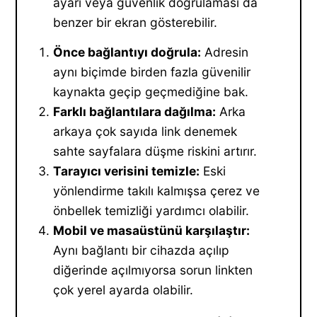
ayarı veya güvenlik doğrulaması da
benzer bir ekran gösterebilir.
Önce bağlantıyı doğrula:
Adresin
aynı biçimde birden fazla güvenilir
kaynakta geçip geçmediğine bak.
Farklı bağlantılara dağılma:
Arka
arkaya çok sayıda link denemek
sahte sayfalara düşme riskini artırır.
Tarayıcı verisini temizle:
Eski
yönlendirme takılı kalmışsa çerez ve
önbellek temizliği yardımcı olabilir.
Mobil ve masaüstünü karşılaştır:
Aynı bağlantı bir cihazda açılıp
diğerinde açılmıyorsa sorun linkten
çok yerel ayarda olabilir.