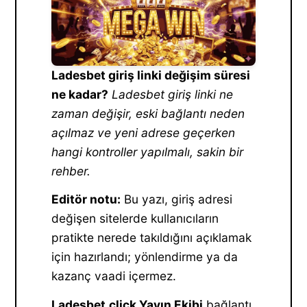
Ladesbet giriş linki değişim süresi
ne kadar?
Ladesbet giriş linki ne
zaman değişir, eski bağlantı neden
açılmaz ve yeni adrese geçerken
hangi kontroller yapılmalı, sakin bir
rehber.
Editör notu:
Bu yazı, giriş adresi
değişen sitelerde kullanıcıların
pratikte nerede takıldığını açıklamak
için hazırlandı; yönlendirme ya da
kazanç vaadi içermez.
Ladesbet.click Yayın Ekibi
bağlantı