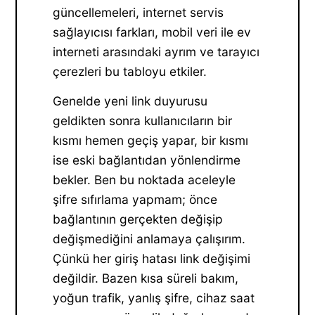
güncellemeleri, internet servis
sağlayıcısı farkları, mobil veri ile ev
interneti arasındaki ayrım ve tarayıcı
çerezleri bu tabloyu etkiler.
Genelde yeni link duyurusu
geldikten sonra kullanıcıların bir
kısmı hemen geçiş yapar, bir kısmı
ise eski bağlantıdan yönlendirme
bekler. Ben bu noktada aceleyle
şifre sıfırlama yapmam; önce
bağlantının gerçekten değişip
değişmediğini anlamaya çalışırım.
Çünkü her giriş hatası link değişimi
değildir. Bazen kısa süreli bakım,
yoğun trafik, yanlış şifre, cihaz saat