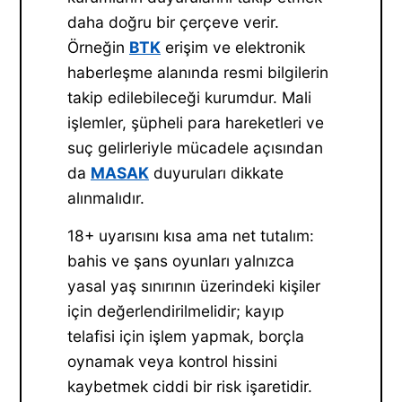
daha doğru bir çerçeve verir.
Örneğin
BTK
erişim ve elektronik
haberleşme alanında resmi bilgilerin
takip edilebileceği kurumdur. Mali
işlemler, şüpheli para hareketleri ve
suç gelirleriyle mücadele açısından
da
MASAK
duyuruları dikkate
alınmalıdır.
18+ uyarısını kısa ama net tutalım:
bahis ve şans oyunları yalnızca
yasal yaş sınırının üzerindeki kişiler
için değerlendirilmelidir; kayıp
telafisi için işlem yapmak, borçla
oynamak veya kontrol hissini
kaybetmek ciddi bir risk işaretidir.