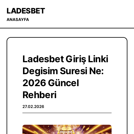
LADESBET
ANASAYFA
Ladesbet Giriş Linki
Degisim Suresi Ne:
2026 Güncel
Rehberi
27.02.2026