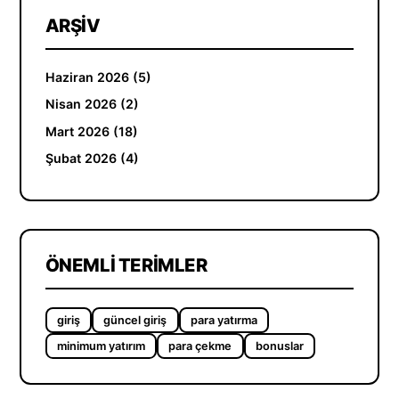
ARŞIV
Haziran 2026 (5)
Nisan 2026 (2)
Mart 2026 (18)
Şubat 2026 (4)
ÖNEMLI TERIMLER
giriş
güncel giriş
para yatırma
minimum yatırım
para çekme
bonuslar