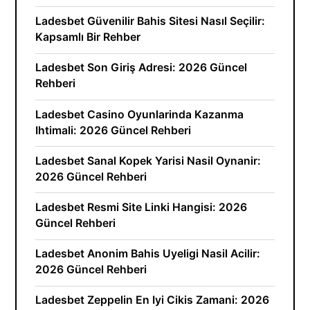
Ladesbet Güvenilir Bahis Sitesi Nasıl Seçilir:
Kapsamlı Bir Rehber
Ladesbet Son Giriş Adresi: 2026 Güncel
Rehberi
Ladesbet Casino Oyunlarinda Kazanma
Ihtimali: 2026 Güncel Rehberi
Ladesbet Sanal Kopek Yarisi Nasil Oynanir:
2026 Güncel Rehberi
Ladesbet Resmi Site Linki Hangisi: 2026
Güncel Rehberi
Ladesbet Anonim Bahis Uyeligi Nasil Acilir:
2026 Güncel Rehberi
Ladesbet Zeppelin En Iyi Cikis Zamani: 2026