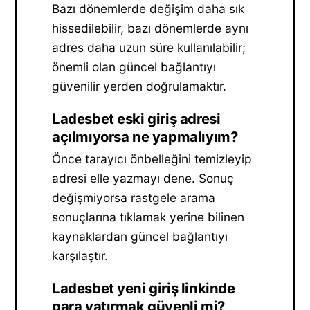
Bazı dönemlerde değişim daha sık
hissedilebilir, bazı dönemlerde aynı
adres daha uzun süre kullanılabilir;
önemli olan güncel bağlantıyı
güvenilir yerden doğrulamaktır.
Ladesbet eski giriş adresi
açılmıyorsa ne yapmalıyım?
Önce tarayıcı önbelleğini temizleyip
adresi elle yazmayı dene. Sonuç
değişmiyorsa rastgele arama
sonuçlarına tıklamak yerine bilinen
kaynaklardan güncel bağlantıyı
karşılaştır.
Ladesbet yeni giriş linkinde
para yatırmak güvenli mi?