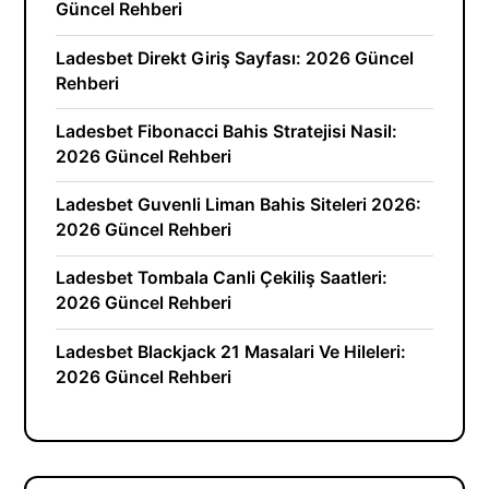
Güncel Rehberi
Ladesbet Direkt Giriş Sayfası: 2026 Güncel
Rehberi
Ladesbet Fibonacci Bahis Stratejisi Nasil:
2026 Güncel Rehberi
Ladesbet Guvenli Liman Bahis Siteleri 2026:
2026 Güncel Rehberi
Ladesbet Tombala Canli Çekiliş Saatleri:
2026 Güncel Rehberi
Ladesbet Blackjack 21 Masalari Ve Hileleri:
2026 Güncel Rehberi